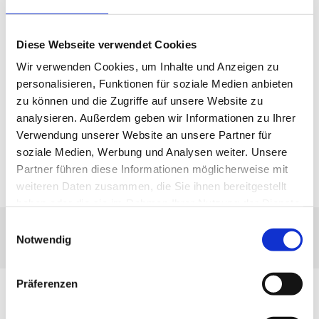
Beweissicherungen bei:
Nachbarlichen Baumaßnahmen
Diese Webseite verwendet Cookies
Wir verwenden Cookies, um Inhalte und Anzeigen zu
Öffentlichen Erschließungen
personalisieren, Funktionen für soziale Medien anbieten
zu können und die Zugriffe auf unsere Website zu
Verlegung von Ver- und
analysieren. Außerdem geben wir Informationen zu Ihrer
Entsorgungsleitungen
Verwendung unserer Website an unsere Partner für
soziale Medien, Werbung und Analysen weiter. Unsere
Abbrucharbeiten
Partner führen diese Informationen möglicherweise mit
weiteren Daten zusammen, die Sie ihnen bereitgestellt
haben oder die sie im Rahmen Ihrer Nutzung der Dienste
gesammelt haben.
Einwilligungsauswahl
05021 911771
Notwendig
Präferenzen
Für den Verkauf einer Immobilie brauchen Sie eine