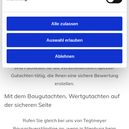
Verkauf und Kauf ist das Wertgutachten ebenso
bedeutend wie beispielsweise für eine
Zwangsversteigerung oder eine Betriebsauflösung. Um
Alle zulassen
eine unantastbare unabhängige Bewertung durch den
Sachverständigen geht es auch, wenn Erben über
Auswahl erlauben
Anteile und Wert eines Hauses in Streit geraten oder für
die Scheidung ein Wertgutachten erstellt werden muss.
Ablehnen
Wenden Sie sich an unsere Sachverständigen. Bei uns
sind Fachleute für die verschiedensten Spezial-
Gutachten tätig, die Ihnen eine sichere Bewertung
erstellen.
Mit dem Baugutachten, Wertgutachten auf
der sicheren Seite
Rufen Sie gleich bei uns von Tegtmeyer
Bausachverständige an, wenn in Nienburg beim